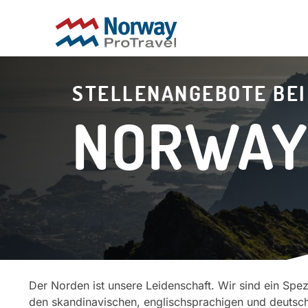
STELLENANGEBOTE BEI
NORWAY
Der Norden ist unsere Leidenschaft. Wir sind ein Spe
den skandinavischen, englischsprachigen und deutsc