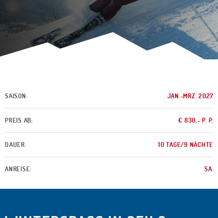
SAISON:
JAN.-MRZ. 2027
PREIS AB:
€ 830,- P. P.
DAUER:
10 TAGE/9 NÄCHTE
ANREISE:
SA.