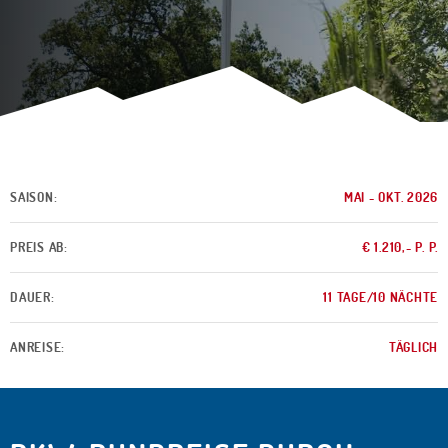
SAISON:
MAI - OKT. 2026
PREIS AB:
€ 1.210,- P. P.
DAUER:
11 TAGE/10 NÄCHTE
ANREISE:
TÄGLICH