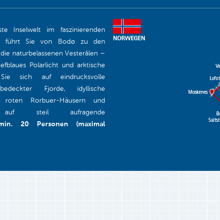
te Inselwelt im faszinierenden
ise führt Sie von Bodø zu den
 die naturbelassenen Vesterålen –
efblaues Polarlicht und arktische
n Sie sich auf eindrucksvolle
edeckter Fjorde, idyllische
en roten Rorbuer-Häusern und
n auf steil aufragende
min. 20 Personen (maximal