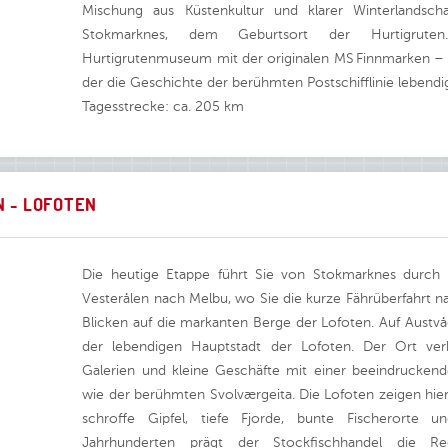
Mischung aus Küstenkultur und klarer Winterlandscha
Stokmarknes, dem Geburtsort der Hurtigrut
Hurtigrutenmuseum mit der originalen MS Finnmarken – 
der die Geschichte der berühmten Postschifflinie lebendi
Tagesstrecke: ca. 205 km
 - LOFOTEN
Die heutige Etappe führt Sie von Stokmarknes durch
Vesterålen nach Melbu, wo Sie die kurze Fährüberfahrt n
Blicken auf die markanten Berge der Lofoten. Auf Austv
der lebendigen Hauptstadt der Lofoten. Der Ort verbi
Galerien und kleine Geschäfte mit einer beeindruckende
wie der berühmten Svolværgeita. Die Lofoten zeigen hier 
schroffe Gipfel, tiefe Fjorde, bunte Fischerorte u
Jahrhunderten prägt der Stockfischhandel die R