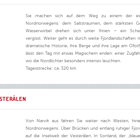
Sie machen sich auf dem Weg zu einem der eind
Nordnorwegens: dem Saltstraumen, dem stärksten Ge
Wasserwirbel drehen sich unter Ihnen – ein Scha
vergisst. Weiter geht es durch weite Fjordlandschaften na
dramatische Historie, ihre Berge und ihre Lage am Ofot
lässt den Tag mit etwas Magischem enden: einer Zugfahrt
wo die Nordlichter besonders intensiv leuchten.
Tagesstrecke: ca. 320 km
ESTERÅLEN
Von Narvik aus fahren Sie weiter nach Westen, hinein
Nordnorwegens. Über Brücken und entlang ruhiger Fjorde
auf die Inselwelt der Vesterålen. In Sortland, der „blau