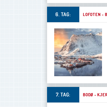
6. TAG:
LOFOTEN - 
7. TAG:
BODØ - KJE