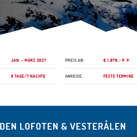
JAN. - MÄRZ 2027
PREIS AB:
€ 1.976,- P. P.
8 TAGE/7 NÄCHTE
ANREISE:
FESTE TERMINE
 DEN LOFOTEN & VESTERÅLEN