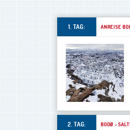
1. TAG:
ANREISE BO
2. TAG:
BODØ - SAL