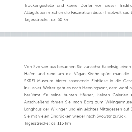
Trockengestelle und kleine Dörfer von dieser Traditi
Alltagsleben machen die Faszination dieser Inselwelt spür
Tagesstrecke: ca. 60 km
Von Svolvær aus besuchen Sie zunächst Kabelvåg, einen 
Hafen und rund um die Vågan-Kirche spürt man die la
SKREI-Museum bietet spannende Einblicke in die Gesch
inklusive). Weiter geht es nach Henningsvær, dem wohl be
berühmt für seine bunten Häuser, kleinen Galerien u
Anschließend fahren Sie nach Borg zum Wikingermuseu
Langhaus der Wikinger und ein leichtes Mittagessen auf
Sie mit vielen Eindrücken wieder nach Svolvær zurück.
Tagesstrecke: ca. 115 km