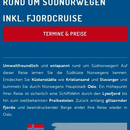
RUND UM SÜDNORWEGEN
INKL. FJORDCRUISE
TERMINE & PREISE
Umweltfreundlich
und
entspannt
rund um Südnorwegen! Auf
dieser Reise lernen Sie die Südküste Norwegens kennen.
Entdecken Sie
Küstenstädte
wie
Kristiansand
und
Stavanger
und
bummeln Sie durch Norwegens Hauptstadt
Oslo
. Ein Höhepunkt
Ihrer Reise ist sicherlich eine Schiffsfahrt durch den
Lysefjord
bis
hin zum weltbekannten
Preikestolen
. Zurück entlang
glitzernder
Fjorde
und beeindruckender Berge endet Ihre Reise wieder in
Oslo.