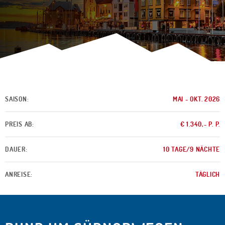
SAISON:
MAI - OKT. 2026
PREIS AB:
€ 1.340,- P. P.
DAUER:
10 TAGE/9 NÄCHTE
ANREISE:
TÄGLICH