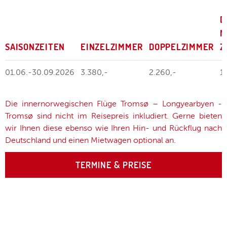
D
M
SAISONZEITEN
EINZELZIMMER
DOPPELZIMMER
Z
01.06.-30.09.2026
3.380,-
2.260,-
1
Die innernorwegischen Flüge Tromsø – Longyearbyen -
Tromsø sind nicht im Reisepreis inkludiert. Gerne bieten
wir Ihnen diese ebenso wie Ihren Hin- und Rückflug nach
Deutschland und einen Mietwagen optional an.
TERMINE & PREISE