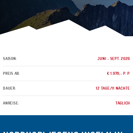
SAISON:
JUNI - SEPT. 2026
PREIS AB:
€ 1.970,- P. P.
DAUER:
12 TAGE/11 NÄCHTE
ANREISE:
TÄGLICH