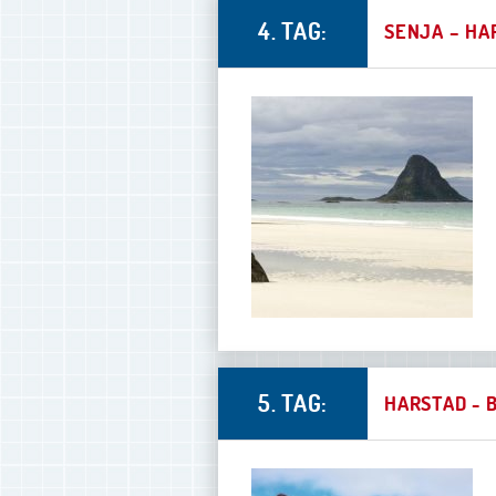
4. TAG:
SENJA – HAR
5. TAG:
HARSTAD - B