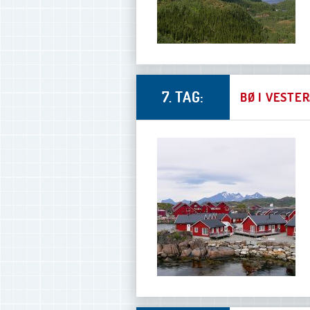
7. TAG:
BØ I VESTE