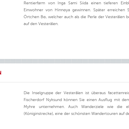
Rentierfarm von Inga Sami Siida einen tieferen Einb
Einwohner von Hinnøya gewinnen. Später erreichen 
Örtchen Bø, welcher auch als die Perle der Vesterålen 
auf den Vesterålen.
N
Die Inselgruppe der Vesterålen ist überaus facettenre
Fischerdorf Nyksund können Sie einen Ausflug mit dem
Myhre unternehmen. Auch Wanderziele wie die ehe
(Königinstrecke), eine der schönsten Wandertouren auf den