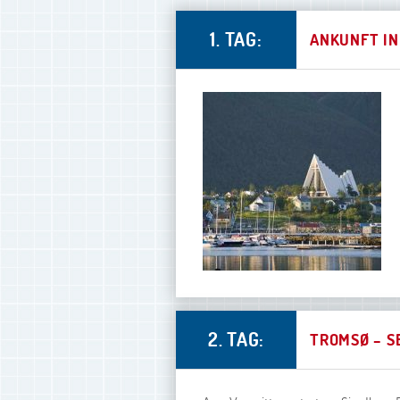
1. TAG:
ANKUNFT IN
2. TAG:
TROMSØ – SE