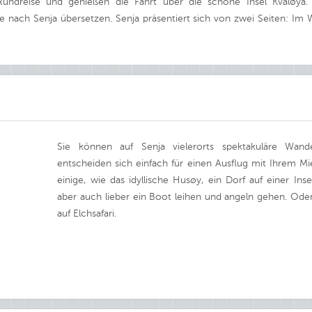
undreise und genießen die Fahrt über die schöne Insel Kvaløya.
 nach Senja übersetzen. Senja präsentiert sich von zwei Seiten: Im
Sie können auf Senja vielerorts spektakuläre Wa
entscheiden sich einfach für einen Ausflug mit Ihrem Mie
einige, wie das idyllische Husøy, ein Dorf auf einer Ins
aber auch lieber ein Boot leihen und angeln gehen. Ode
auf Elchsafari.