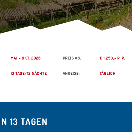
MAI - OKT. 2026
PREIS AB:
€ 1.250,- P. P.
13 TAGE/12 NÄCHTE
ANREISE:
TÄGLICH
N 13 TAGEN