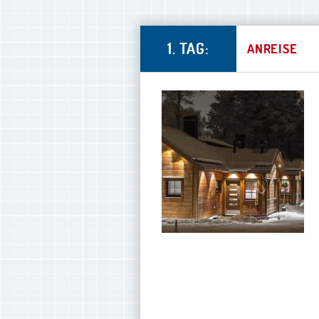
1. TAG:
ANREISE