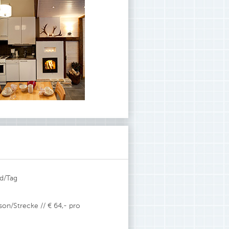
nd/Tag
son/Strecke // € 64,- pro