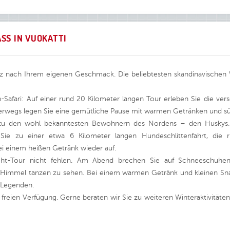
SS IN VUOKATTI
z nach Ihrem eigenen Geschmack. Die beliebtesten skandinavischen Wi
en-Safari: Auf einer rund 20 Kilometer langen Tour erleben Sie die ver
erwegs legen Sie eine gemütliche Pause mit warmen Getränken und sü
zu den wohl bekanntesten Bewohnern des Nordens – den Huskys.
 Sie zu einer etwa 6 Kilometer langen Hundeschlittenfahrt, die
i einem heißen Getränk wieder auf.
licht-Tour nicht fehlen. Am Abend brechen Sie auf Schneeschuh
am Himmel tanzen zu sehen. Bei einem warmen Getränk und kleinen Sn
 Legenden.
 freien Verfügung. Gerne beraten wir Sie zu weiteren Winteraktivitä