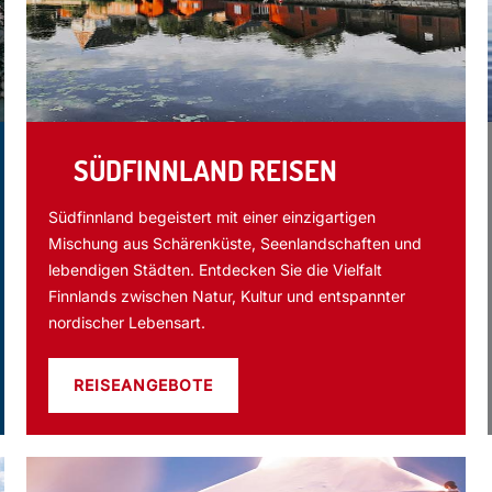
SÜDFINNLAND REISEN
Südfinnland begeistert mit einer einzigartigen
Mischung aus Schärenküste, Seenlandschaften und
lebendigen Städten. Entdecken Sie die Vielfalt
Finnlands zwischen Natur, Kultur und entspannter
nordischer Lebensart.
REISEANGEBOTE