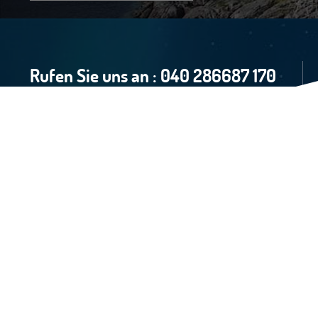
Rufen Sie uns an :
040 286687 170
Home
Norwegen Reiseinfo
Reiseangebote Norwegen
Schweden Reiseinfo
Reiseangebote Schweden
Finnland Reiseinfor
Reiseangebote Finnland
Dänemark Reiseinfo
Reiseangebote Dänemark
Fähren