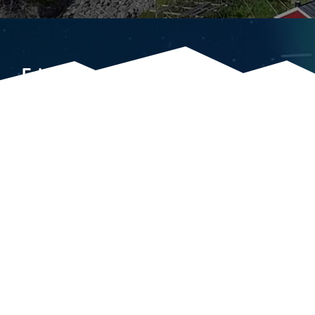
Folgen Sie uns:
rmationen
Über uns
rmationen
Kontakt
mationen
Kataloge
rmationen
Für Reiseveranstalter
Blog
Stellenangebote